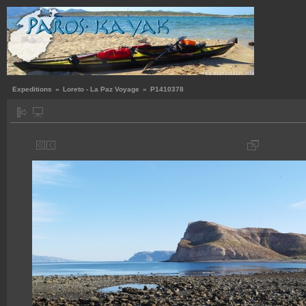
Expeditions
»
Loreto - La Paz Voyage
»
P1410378