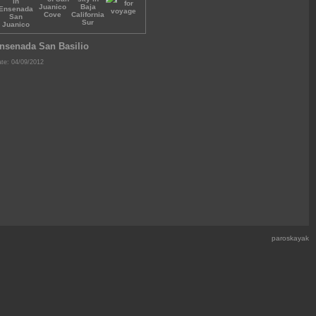
nsenada San Basilio
te: 04/09/2012
paroskayak