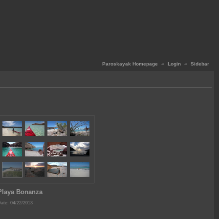
Paroskayak Homepage
«
Login
«
Sidebar
Playa Bonanza
ate: 04/22/2013