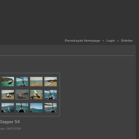
Paroskayak Homepage
«
Login
«
Sidebar
Klepper S4
ate: 06/07/2009