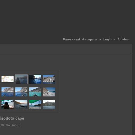
Paroskayak Homepage
«
Login
«
Sidebar
Ksodoto cape
ate: 07/14/2012