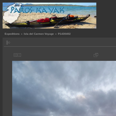
Expeditions
»
Isla del Carmen Voyage
»
P1430402