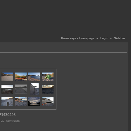
Paroskayak Homepage
«
Login
«
Sidebar
P1430446
ate: 09/05/2019