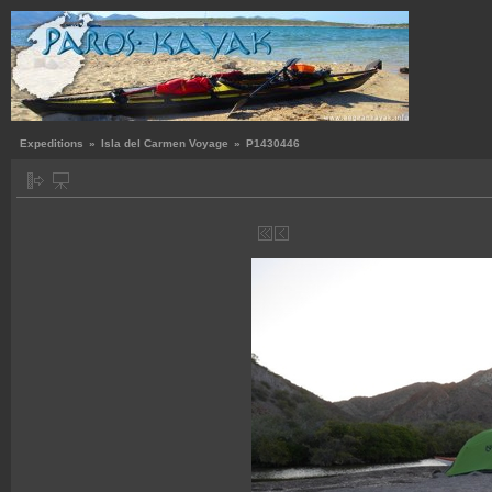
Expeditions
»
Isla del Carmen Voyage
»
P1430446