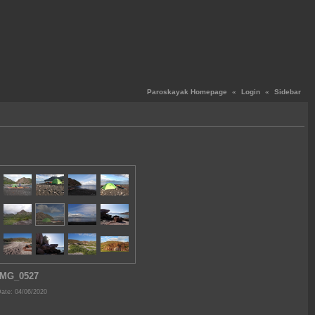
Paroskayak Homepage
«
Login
«
Sidebar
IMG_0527
ate: 04/06/2020