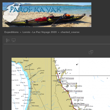
Expeditions
»
Loreto - La Paz Voyage 2020
»
charted_course