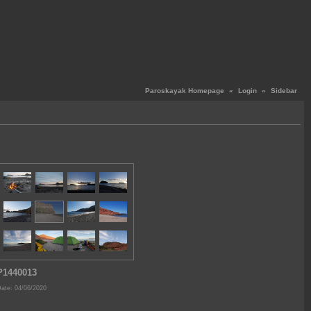
Paroskayak Homepage
«
Login
«
Sidebar
P1440013
ate: 04/06/2020