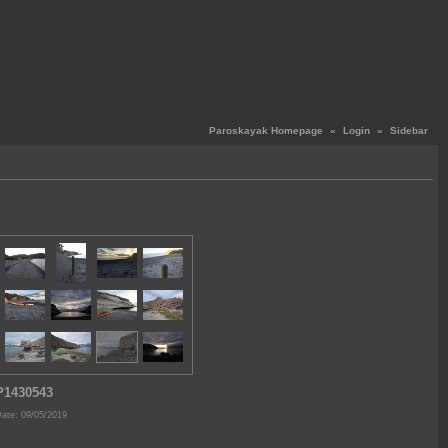
Paroskayak Homepage
«
Login
«
Sidebar
P1430543
ate: 09/05/2019